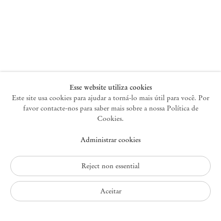
Nova York
47 Walker Street
10013 Nova York EUA
+1 212 220 9943
newyork@mendeswooddm.com
Terça-feira – Sábado, 10h – 18h
Esse website utiliza cookies
Este site usa cookies para ajudar a torná-lo mais útil para você. Por
favor contacte-nos para saber mais sobre a nossa Política de
Germantown
Cookies.
10 Church Ave
Administrar cookies
12526 Germantown Nova York EUA
germantown@mendeswooddm.com
+1 212 220 9943
Reject non essential
Fri – Sun, 11 am – 5 pm
Aceitar
Política de Privacidade
Política de Acessibilidade