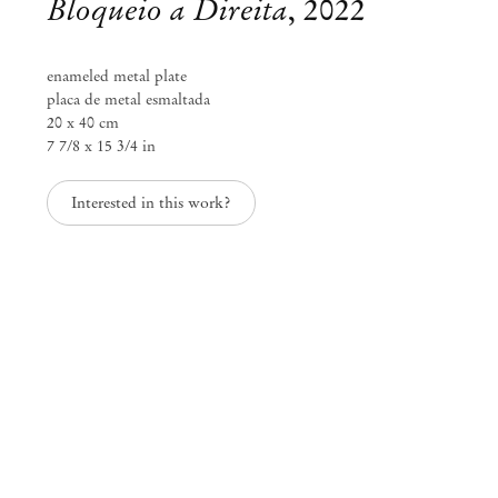
Bloqueio a Direita
,
2022
enameled metal plate
placa de metal esmaltada
20 x 40 cm
7 7/8 x 15 3/4 in
Interested in this work?
Curadoria Diana Campbell
Linhas Tortas
Set 2 – Nov 4, 2023