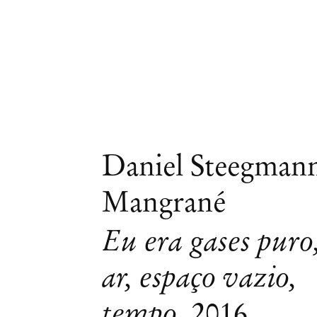
Daniel Steegman
Mangrané
Eu era gases puro
ar, espaço vazio,
tempo
,
2016
Daniel Steegmann Mangrané