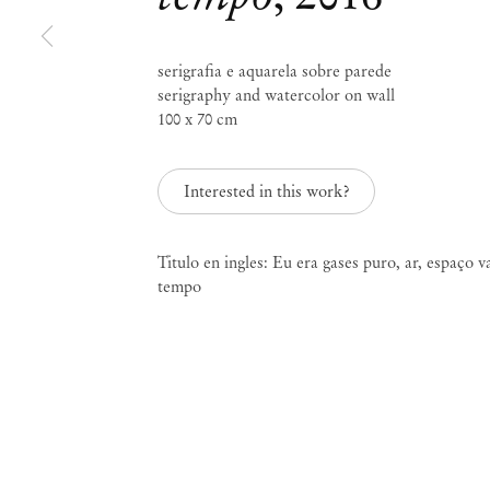
Reino de todos os anim
serigrafia e aquarela sobre parede
todos os bichos é meu
serigraphy and watercolor on wall
100 x 70 cm
Nov 26, 2015 – Jan 26, 2016
Interested in this work?
Titulo en ingles: Eu era gases puro, ar, espaço v
tempo
Reino de todos os ani