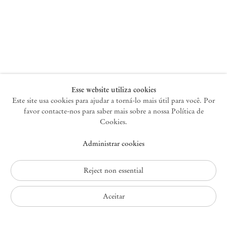
Nova York
47 Walker Street
10013 Nova York EUA
+1 212 220 9943
newyork@mendeswooddm.com
Terça-feira – Sábado, 10h – 18h
Esse website utiliza cookies
Este site usa cookies para ajudar a torná-lo mais útil para você. Por
favor contacte-nos para saber mais sobre a nossa Política de
Germantown
Cookies.
10 Church Ave
Administrar cookies
12526 Germantown Nova York EUA
germantown@mendeswooddm.com
+1 212 220 9943
Reject non essential
Fri – Sun, 11 am – 5 pm
Aceitar
Política de Privacidade
Política de Acessibilidade