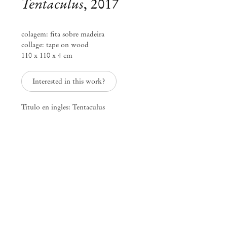
Tentaculus
,
2017
colagem: fita sobre madeira
collage: tape on wood
110 x 110 x 4 cm
Interested in this work?
Titulo en ingles: Tentaculus
Alessandro Carano & Francesco João Scavarda
Donkey Man
Fev 18 – Mar 25, 2017