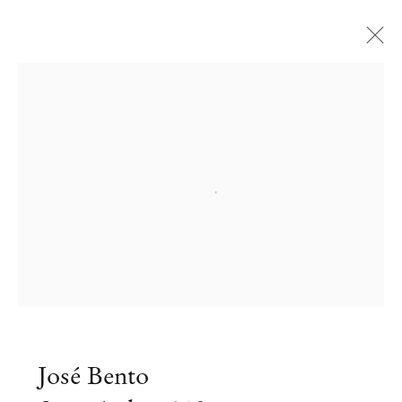
Open a larger version of the followi
José Bento