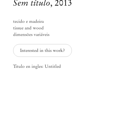
Sem título
,
2013
tecido e madeira
tissue and wood
dimensões variáveis
Interested in this work?
Titulo en ingles: Untitled
Group Exhibition
Noite Azul Elétrico
Jun 22 – Jul 27, 2013