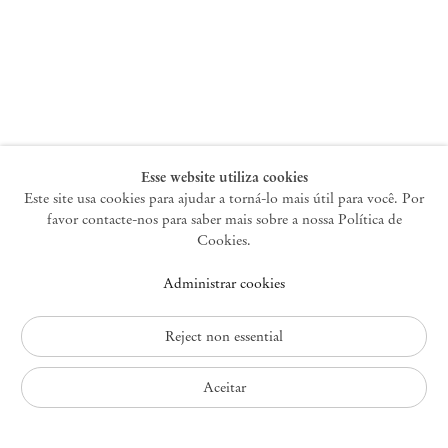
Nova York
47 Walker Street
10013 Nova York EUA
+1 212 220 9943
newyork@mendeswooddm.com
Terça-feira – Sábado, 10h – 18h
Esse website utiliza cookies
Este site usa cookies para ajudar a torná-lo mais útil para você. Por
favor contacte-nos para saber mais sobre a nossa Política de
Germantown
Cookies.
10 Church Ave
Administrar cookies
12526 Germantown Nova York EUA
germantown@mendeswooddm.com
+1 212 220 9943
Reject non essential
Fri – Sun, 11 am – 5 pm
Aceitar
Política de Privacidade
Política de Acessibilidade