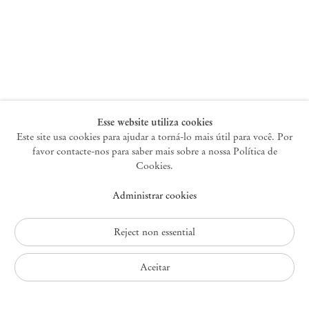
Nova York
47 Walker Street
10013 Nova York EUA
+1 212 220 9943
newyork@mendeswooddm.com
Terça-feira – Sábado, 10h – 18h
Esse website utiliza cookies
Este site usa cookies para ajudar a torná-lo mais útil para você. Por
favor contacte-nos para saber mais sobre a nossa Política de
Germantown
Cookies.
10 Church Ave
Administrar cookies
12526 Germantown Nova York EUA
germantown@mendeswooddm.com
+1 212 220 9943
Reject non essential
Fri – Sun, 11 am – 5 pm
Aceitar
Política de Privacidade
Política de Acessibilidade