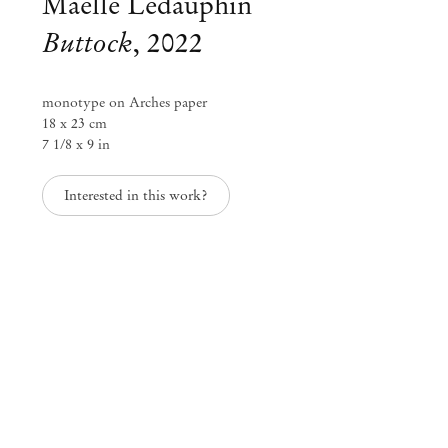
Maëlle Ledauphin
Buttock
,
2022
monotype on Arches paper
18 x 23 cm
7 1/8 x 9 in
Interested in this work?
Exposição coletiva
Il faudrait que je me calme
Out 15 – Nov 19, 2022