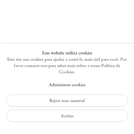
Nova York
47 Walker Street
10013 Nova York EUA
+1 212 220 9943
newyork@mendeswooddm.com
Terça-feira – Sábado, 10h – 18h
Esse website utiliza cookies
Este site usa cookies para ajudar a torná-lo mais útil para você. Por
favor contacte-nos para saber mais sobre a nossa Política de
Germantown
Cookies.
10 Church Ave
Administrar cookies
12526 Germantown Nova York EUA
germantown@mendeswooddm.com
+1 212 220 9943
Reject non essential
Fri – Sun, 11 am – 5 pm
Aceitar
Política de Privacidade
Política de Acessibilidade