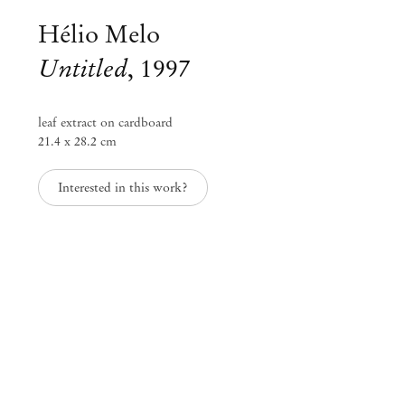
Hélio Melo
Untitled
,
1997
leaf extract on cardboard
21.4 x 28.2 cm
Interested in this work?
Group Exhibition
Landscapes of the South
Jan 30 – Abr 30, 2020