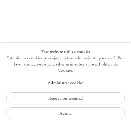
Nova York
47 Walker Street
10013 Nova York EUA
+1 212 220 9943
newyork@mendeswooddm.com
Terça-feira – Sábado, 10h – 18h
Esse website utiliza cookies
Este site usa cookies para ajudar a torná-lo mais útil para você. Por
favor contacte-nos para saber mais sobre a nossa Política de
Germantown
Cookies.
10 Church Ave
Administrar cookies
12526 Germantown Nova York EUA
germantown@mendeswooddm.com
+1 212 220 9943
Reject non essential
Fri – Sun, 11 am – 5 pm
Aceitar
Política de Privacidade
Política de Acessibilidade