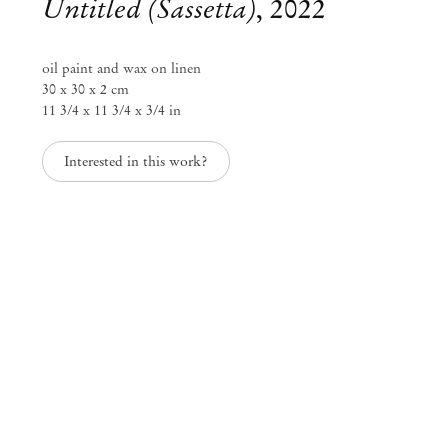
Untitled (Sassetta)
,
2022
oil paint and wax on linen
30 x 30 x 2 cm
11 3/4 x 11 3/4 x 3/4 in
Interested in this work?
Exposição coletiva
Cinza das horas
Jan 21 – Fev 25, 2023