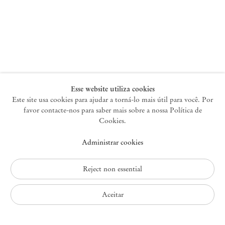
Nova York
47 Walker Street
10013 Nova York EUA
+1 212 220 9943
newyork@mendeswooddm.com
Terça-feira – Sábado, 10h – 18h
Esse website utiliza cookies
Este site usa cookies para ajudar a torná-lo mais útil para você. Por
favor contacte-nos para saber mais sobre a nossa Política de
Germantown
Cookies.
10 Church Ave
Administrar cookies
12526 Germantown Nova York EUA
germantown@mendeswooddm.com
+1 212 220 9943
Reject non essential
Fri – Sun, 11 am – 5 pm
Aceitar
Política de Privacidade
Política de Acessibilidade