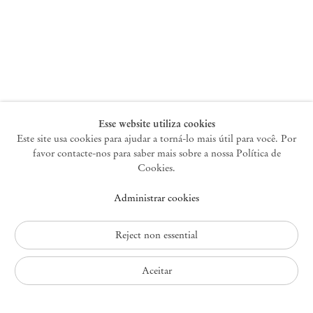
Nova York
47 Walker Street
10013 Nova York EUA
+1 212 220 9943
newyork@mendeswooddm.com
Terça-feira – Sábado, 10h – 18h
Esse website utiliza cookies
Este site usa cookies para ajudar a torná-lo mais útil para você. Por
favor contacte-nos para saber mais sobre a nossa Política de
Germantown
Cookies.
10 Church Ave
Administrar cookies
12526 Germantown Nova York EUA
germantown@mendeswooddm.com
+1 212 220 9943
Reject non essential
Fri – Sun, 11 am – 5 pm
Aceitar
Política de Privacidade
Política de Acessibilidade