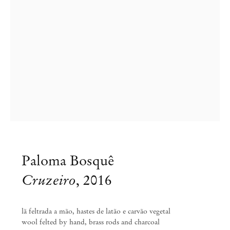
Paloma Bosquê
Paloma Bosquê
Cruzeiro
,
2016
Campo
lã feltrada a mão, hastes de latão e carvão vegetal
Ago 13 – Set 21, 2016
wool felted by hand, brass rods and charcoal