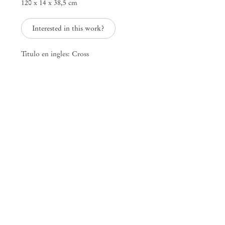
120 x 14 x 38,5 cm
Interested in this work?
Campo
Paloma Bosquê
Titulo en ingles: Cross
Mendes
Wood
DM
São Paulo, Barra Funda
Rua Barra Funda, 216
01152 – 000 São Paulo Brasil
+55 11 3081 1735
info@mendeswooddm.com
Segunda-feira – Sexta-feira, 11h – 19h
Sábado, 10h – 17h
São Paulo, Casa Iramaia