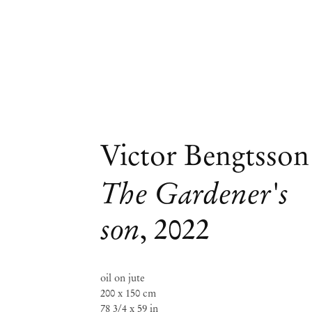
Victor Bengtsson
The Gardener's
son
,
2022
oil on jute
200 x 150 cm
78 3/4 x 59 in