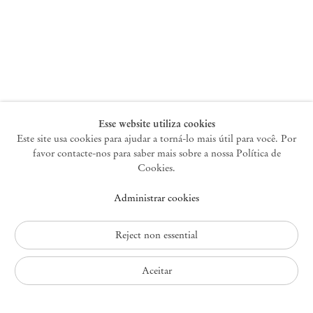
Nova York
47 Walker Street
10013 Nova York EUA
+1 212 220 9943
newyork@mendeswooddm.com
Terça-feira – Sábado, 10h – 18h
Esse website utiliza cookies
Este site usa cookies para ajudar a torná-lo mais útil para você. Por
favor contacte-nos para saber mais sobre a nossa Política de
Germantown
Cookies.
10 Church Ave
Administrar cookies
12526 Germantown Nova York EUA
germantown@mendeswooddm.com
+1 212 220 9943
Reject non essential
Fri – Sun, 11 am – 5 pm
Aceitar
Política de Privacidade
Política de Acessibilidade