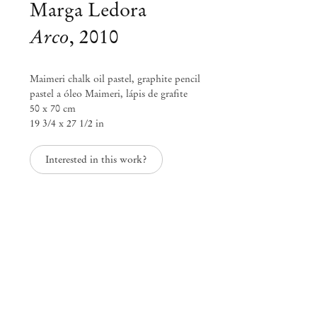
Marga Ledora
Arco
,
2010
Maimeri chalk oil pastel, graphite pencil
pastel a óleo Maimeri, lápis de grafite
50 x 70 cm
19 3/4 x 27 1/2 in
Interested in this work?
Sonia Gomes
Sonia Gomes & Marga Ledora
Nov 24, 2018 – Jan 31, 2019