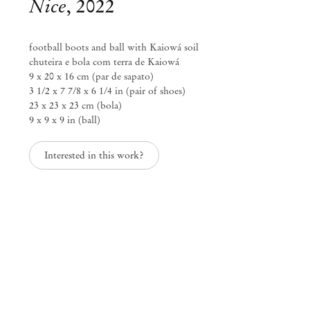
Nice
,
2022
info@mendeswooddm.com
Segunda-feira – Sexta-feira, 11h – 19h
Sábado, 10h – 17h
football boots and ball with Kaiowá soil
chuteira e bola com terra de Kaiowá
São Paulo, Casa Iramaia
9 x 20 x 16 cm (par de sapato)
3 1/2 x 7 7/8 x 6 1/4 in (pair of shoes)
Rua Iramaia, 105
23 x 23 x 23 cm (bola)
01450 – 020 São Paulo Brasil
+55 11 3081 1735
9 x 9 x 9 in (ball)
iramaia@mendeswooddm.com
Terça-feira – Sexta-feira, 11h – 19h
Interested in this work?
Sábado, 10h – 17h
Bruxelas
13 Rue des Sablons / Zavelstraat
1000 Bruxelas, Bélgica
+32 2 502 09 64
brussels@mendeswooddm.com
Terça-feira – Sábado, 11h – 19h
Paris