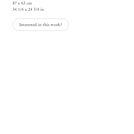
87 x 63 cm
25 Place des Vosges
34 1/4 x 24 3/4 in
75003 Paris França
+33 1 73 70 84 16
paris@mendeswooddm.com
Interested in this work?
Terça-feira – Sábado, 11h – 19h
Nova York
47 Walker Street
10013 Nova York EUA
+1 212 220 9943
newyork@mendeswooddm.com
Terça-feira – Sábado, 10h – 18h
Germantown
10 Church Ave
12526 Germantown Nova York EUA
germantown@mendeswooddm.com
+1 212 220 9943