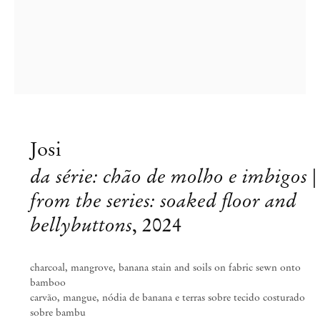
info@mendeswooddm.com
Segunda-feira – Sexta-feira, 11h – 19h
Sábado, 10h – 17h
São Paulo, Casa Iramaia
Rua Iramaia, 105
01450 – 020 São Paulo Brasil
+55 11 3081 1735
iramaia@mendeswooddm.com
Josi
Terça-feira – Sexta-feira, 11h – 19h
Sábado, 10h – 17h
da série: chão de molho e imbigos |
from the series: soaked floor and
Bruxelas
bellybuttons
,
2024
13 Rue des Sablons / Zavelstraat
1000 Bruxelas, Bélgica
+32 2 502 09 64
brussels@mendeswooddm.com
charcoal, mangrove, banana stain and soils on fabric sewn onto
bamboo
Terça-feira – Sábado, 11h – 19h
carvão, mangue, nódia de banana e terras sobre tecido costurado
sobre bambu
Paris