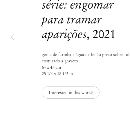
série: engomar
para tramar
Mendes
aparições
,
2021
Wood
DM
goma de farinha e água de feijão preto sobre tul
costurado a graveto
64 x 47 cm
25 1/4 x 18 1/2 in
São 
Política de Privacidade
Política de Acessibilidade
Rua 
Política de Cookies
0115
Interested in this work?
+55 
Administrar cookies
inf
Instagram
Segun
– 19
, opens in a new tab.
WeChat
Sába
, opens in a new tab.
Inscreva-se na lista de e-mail