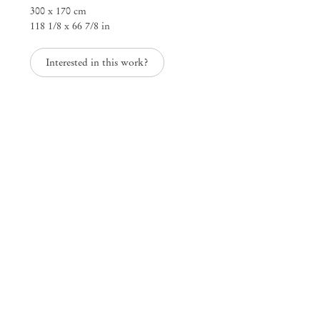
300 x 170 cm
25 Place des Vosges
118 1/8 x 66 7/8 in
75003 Paris França
+33 1 73 70 84 16
paris@mendeswooddm.com
Interested in this work?
Terça-feira – Sábado, 11h – 19h
Nova York
47 Walker Street
10013 Nova York EUA
+1 212 220 9943
newyork@mendeswooddm.com
Terça-feira – Sábado, 10h – 18h
Germantown
10 Church Ave
12526 Germantown Nova York EUA
germantown@mendeswooddm.com
+1 212 220 9943