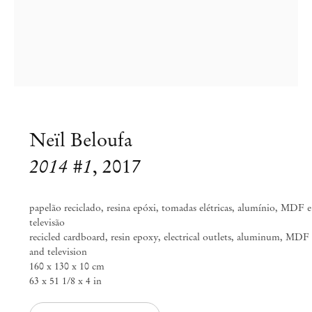
info@mendeswooddm.com
Segunda-feira – Sexta-feira, 11h – 19h
Sábado, 10h – 17h
São Paulo, Casa Iramaia
Rua Iramaia, 105
01450 – 020 São Paulo Brasil
+55 11 3081 1735
iramaia@mendeswooddm.com
Neïl Beloufa
Terça-feira – Sexta-feira, 11h – 19h
2014 #1
,
2017
Sábado, 10h – 17h
Bruxelas
papelão reciclado, resina epóxi, tomadas elétricas, alumínio, MDF e
13 Rue des Sablons / Zavelstraat
televisão
1000 Bruxelas, Bélgica
recicled cardboard, resin epoxy, electrical outlets, aluminum, MDF
+32 2 502 09 64
and television
brussels@mendeswooddm.com
160 x 130 x 10 cm
Terça-feira – Sábado, 11h – 19h
63 x 51 1/8 x 4 in
Paris