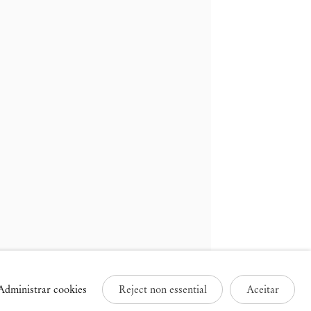
ruxelas
Paris
3 Rue des Sablons /
25 Place des Vosges
avelstraat
75003 Paris França
000 Bruxelas, Bélgica
+33 1 73 70 84 16
32 2 502 09 64
paris@mendeswooddm.com
brussels@mendeswooddm.com
Terça-feira – Sábado, 11h –
erça-feira – Sábado, 11h –
19h
9h
Administrar cookies
Reject non essential
Aceitar