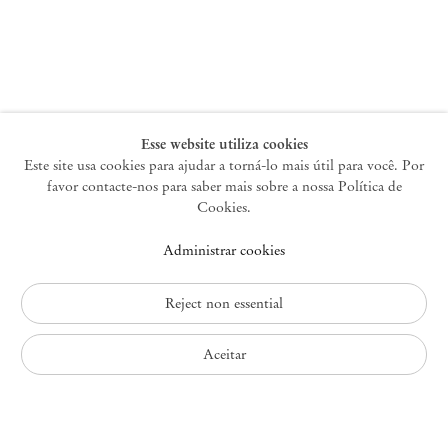
Nova York
47 Walker Street
10013 Nova York EUA
+1 212 220 9943
newyork@mendeswooddm.com
Terça-feira – Sábado, 10h – 18h
Esse website utiliza cookies
Este site usa cookies para ajudar a torná-lo mais útil para você. Por
favor contacte-nos para saber mais sobre a nossa Política de
Germantown
Cookies.
10 Church Ave
Administrar cookies
12526 Germantown Nova York EUA
germantown@mendeswooddm.com
+1 212 220 9943
Reject non essential
Fri – Sun, 11 am – 5 pm
Aceitar
Política de Privacidade
Política de Acessibilidade
Política de Cookies
Administrar cookies