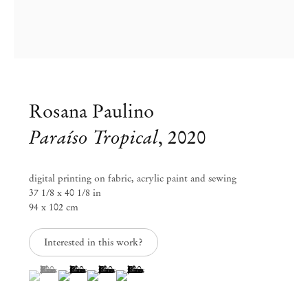
Rosana Paulino
Paraíso Tropical
,
2020
digital printing on fabric, acrylic paint and sewing
37 1/8 x 40 1/8 in
94 x 102 cm
Interested in this work?
Rosana Paulino
(View a larger image of thumbnail 1 )
, currently selected.
, currently selected.
, currently selected.
(View a larger image of thumbnail 2 )
(View a larger image of thumbnail 3 )
(View a larger image of thumbnail 4 )
n. 1967, São Paulo, Brasil; vive e trabalha em São Paulo