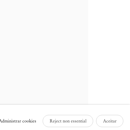
ruxelas
Paris
3 Rue des Sablons /
25 Place des Vosges
avelstraat
75003 Paris França
000 Bruxelas, Bélgica
+33 1 73 70 84 16
32 2 502 09 64
paris@mendeswooddm.com
brussels@mendeswooddm.com
Terça-feira – Sábado, 11h –
erça-feira – Sábado, 11h –
19h
9h
Administrar cookies
Reject non essential
Aceitar