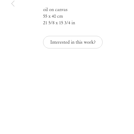
oil on canvas
55 x 40 cm
21 5/8 x 15 3/4 in
Amadeo Luciano Lor
Interested in this work?
Mendes