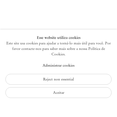
Nova York
47 Walker Street
10013 Nova York EUA
+1 212 220 9943
newyork@mendeswooddm.com
Terça-feira – Sábado, 10h – 18h
Esse website utiliza cookies
Este site usa cookies para ajudar a torná-lo mais útil para você. Por
favor contacte-nos para saber mais sobre a nossa Política de
Germantown
Cookies.
10 Church Ave
Administrar cookies
12526 Germantown Nova York EUA
germantown@mendeswooddm.com
+1 212 220 9943
Reject non essential
Fri – Sun, 11 am – 5 pm
Aceitar
Política de Privacidade
Política de Acessibilidade
Política de Cookies
Administrar cookies