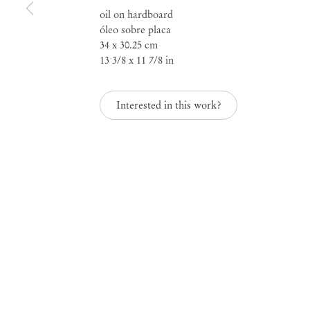
oil on hardboard
óleo sobre placa
34 x 30.25 cm
13 3/8 x 11 7/8 in
Amadeo Luciano Lor
Interested in this work?
Mendes