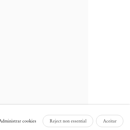
ruxelas
Paris
3 Rue des Sablons /
25 Place des Vosges
avelstraat
75003 Paris França
000 Bruxelas, Bélgica
+33 1 73 70 84 16
32 2 502 09 64
paris@mendeswooddm.com
brussels@mendeswooddm.com
Terça-feira – Sábado, 11h –
erça-feira – Sábado, 11h –
19h
9h
Administrar cookies
Reject non essential
Aceitar