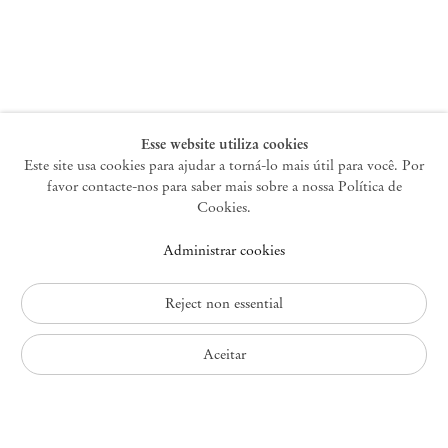
Nova York
47 Walker Street
10013 Nova York EUA
+1 212 220 9943
newyork@mendeswooddm.com
Terça-feira – Sábado, 10h – 18h
Esse website utiliza cookies
Este site usa cookies para ajudar a torná-lo mais útil para você. Por
favor contacte-nos para saber mais sobre a nossa Política de
Germantown
Cookies.
10 Church Ave
Administrar cookies
12526 Germantown Nova York EUA
germantown@mendeswooddm.com
+1 212 220 9943
Reject non essential
Fri – Sun, 11 am – 5 pm
Aceitar
Política de Privacidade
Política de Acessibilidade
Política de Cookies
Administrar cookies