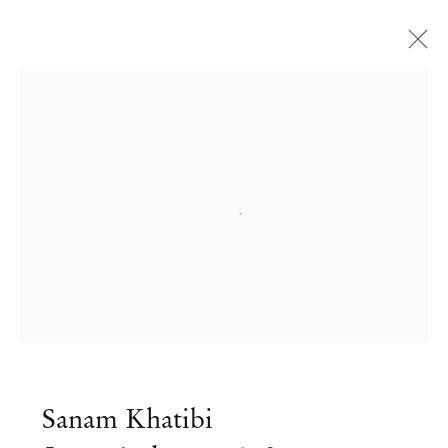
Open a larger version of the followi
Sanam Khatibi