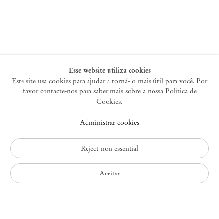
Nova York
47 Walker Street
10013 Nova York EUA
+1 212 220 9943
newyork@mendeswooddm.com
Terça-feira – Sábado, 10h – 18h
Esse website utiliza cookies
Este site usa cookies para ajudar a torná-lo mais útil para você. Por
favor contacte-nos para saber mais sobre a nossa Política de
Germantown
Cookies.
10 Church Ave
Administrar cookies
12526 Germantown Nova York EUA
germantown@mendeswooddm.com
+1 212 220 9943
Reject non essential
Fri – Sun, 11 am – 5 pm
Aceitar
Política de Privacidade
Política de Acessibilidade
Política de Cookies
Administrar cookies