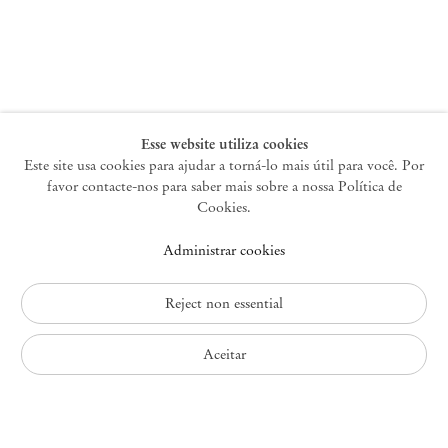
Nova York
47 Walker Street
10013 Nova York EUA
+1 212 220 9943
newyork@mendeswooddm.com
Terça-feira – Sábado, 10h – 18h
Esse website utiliza cookies
Este site usa cookies para ajudar a torná-lo mais útil para você. Por
favor contacte-nos para saber mais sobre a nossa Política de
Germantown
Cookies.
10 Church Ave
Administrar cookies
12526 Germantown Nova York EUA
germantown@mendeswooddm.com
+1 212 220 9943
Reject non essential
Fri – Sun, 11 am – 5 pm
Aceitar
Política de Privacidade
Política de Acessibilidade
Política de Cookies
Administrar cookies