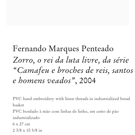
Fernando Marques Penteado
Zorro, o rei da luta livre, da série
“Camafeu e broches de reis, santos
e homens veados”
,
2004
PVC hand embroidery with linen threads in industrialized bread
basket
PVC bordado à mão com linhas de linho, em cesto de pão
industrializado
6 x 27 cm
Fernando Marques Penteado
2 3/8 x 10 5/8 in