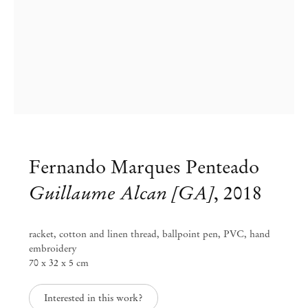
Fernando Marques Penteado
Guillaume Alcan [GA]
,
2018
racket, cotton and linen thread, ballpoint pen, PVC, hand
embroidery
70 x 32 x 5 cm
Fernando Marques Penteado
Interested in this work?