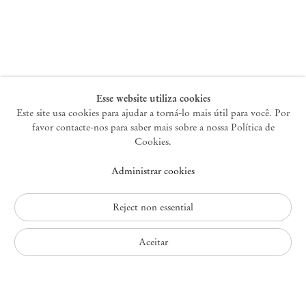
Nova York
47 Walker Street
10013 Nova York EUA
+1 212 220 9943
newyork@mendeswooddm.com
Terça-feira – Sábado, 10h – 18h
Esse website utiliza cookies
Este site usa cookies para ajudar a torná-lo mais útil para você. Por
favor contacte-nos para saber mais sobre a nossa Política de
Germantown
Cookies.
10 Church Ave
Administrar cookies
12526 Germantown Nova York EUA
germantown@mendeswooddm.com
+1 212 220 9943
Reject non essential
Fri – Sun, 11 am – 5 pm
Aceitar
Política de Privacidade
Política de Acessibilidade
Política de Cookies
Administrar cookies