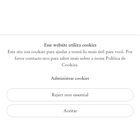
Nova York
47 Walker Street
10013 Nova York EUA
+1 212 220 9943
newyork@mendeswooddm.com
Terça-feira – Sábado, 10h – 18h
Esse website utiliza cookies
Este site usa cookies para ajudar a torná-lo mais útil para você. Por
favor contacte-nos para saber mais sobre a nossa Política de
Germantown
Cookies.
10 Church Ave
Administrar cookies
12526 Germantown Nova York EUA
germantown@mendeswooddm.com
+1 212 220 9943
Reject non essential
Fri – Sun, 11 am – 5 pm
Aceitar
Política de Privacidade
Política de Acessibilidade
Política de Cookies
Administrar cookies