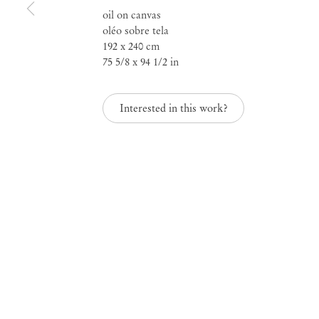
oil on canvas
oléo sobre tela
192 x 240 cm
75 5/8 x 94 1/2 in
Guglielmo Castelli
Interested in this work?
Mendes