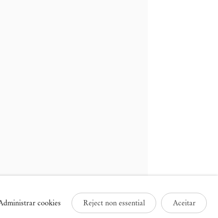
ruxelas
Paris
3 Rue des Sablons /
25 Place des Vosges
avelstraat
75003 Paris França
000 Bruxelas, Bélgica
+33 1 73 70 84 16
32 2 502 09 64
paris@mendeswooddm.com
brussels@mendeswooddm.com
Terça-feira – Sábado, 11h –
erça-feira – Sábado, 11h –
19h
9h
Administrar cookies
Reject non essential
Aceitar