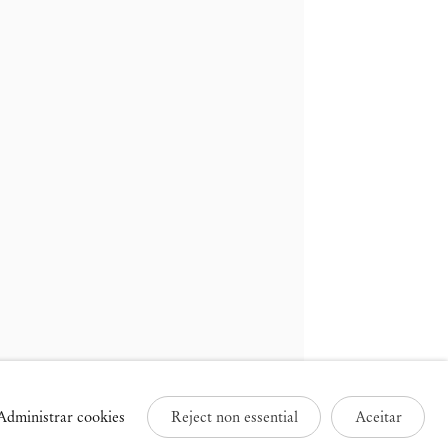
ruxelas
Paris
3 Rue des Sablons /
25 Place des Vosges
avelstraat
75003 Paris França
000 Bruxelas, Bélgica
+33 1 73 70 84 16
32 2 502 09 64
paris@mendeswooddm.com
brussels@mendeswooddm.com
Terça-feira – Sábado, 11h –
erça-feira – Sábado, 11h –
19h
9h
Administrar cookies
Reject non essential
Aceitar