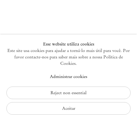
Nova York
47 Walker Street
10013 Nova York EUA
+1 212 220 9943
newyork@mendeswooddm.com
Terça-feira – Sábado, 10h – 18h
Esse website utiliza cookies
Este site usa cookies para ajudar a torná-lo mais útil para você. Por
favor contacte-nos para saber mais sobre a nossa Política de
Germantown
Cookies.
10 Church Ave
Administrar cookies
12526 Germantown Nova York EUA
germantown@mendeswooddm.com
+1 212 220 9943
Reject non essential
Fri – Sun, 11 am – 5 pm
Aceitar
Política de Privacidade
Política de Acessibilidade
Política de Cookies
Administrar cookies