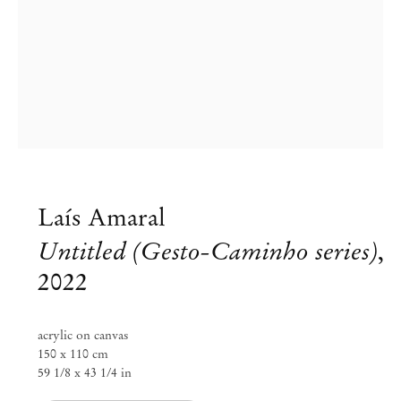
Laís Amaral
Untitled (Gesto-Caminho series)
,
2022
acrylic on canvas
150 x 110 cm
Laís Amaral
59 1/8 x 43 1/4 in