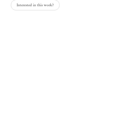
Interested in this work?
Mendes
Wood
DM
São Paulo, Barra Funda
Rua Barra Funda, 216
01152 – 000 São Paulo Brasil
+55 11 3081 1735
info@mendeswooddm.com
Segunda-feira – Sexta-feira, 11h – 19h
Sábado, 10h – 17h
São Paulo, Casa Iramaia
Rua Iramaia, 105