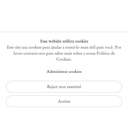
Nova York
47 Walker Street
10013 Nova York EUA
+1 212 220 9943
newyork@mendeswooddm.com
Terça-feira – Sábado, 10h – 18h
Esse website utiliza cookies
Este site usa cookies para ajudar a torná-lo mais útil para você. Por
favor contacte-nos para saber mais sobre a nossa Política de
Germantown
Cookies.
10 Church Ave
Administrar cookies
12526 Germantown Nova York EUA
germantown@mendeswooddm.com
+1 212 220 9943
Reject non essential
Fri – Sun, 11 am – 5 pm
Aceitar
Política de Privacidade
Política de Acessibilidade
Política de Cookies
Administrar cookies