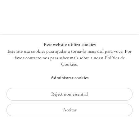
Nova York
47 Walker Street
10013 Nova York EUA
+1 212 220 9943
newyork@mendeswooddm.com
Terça-feira – Sábado, 10h – 18h
Esse website utiliza cookies
Este site usa cookies para ajudar a torná-lo mais útil para você. Por
favor contacte-nos para saber mais sobre a nossa Política de
Germantown
Cookies.
10 Church Ave
Administrar cookies
12526 Germantown Nova York EUA
germantown@mendeswooddm.com
+1 212 220 9943
Reject non essential
Fri – Sun, 11 am – 5 pm
Aceitar
Política de Privacidade
Política de Acessibilidade
Política de Cookies
Administrar cookies