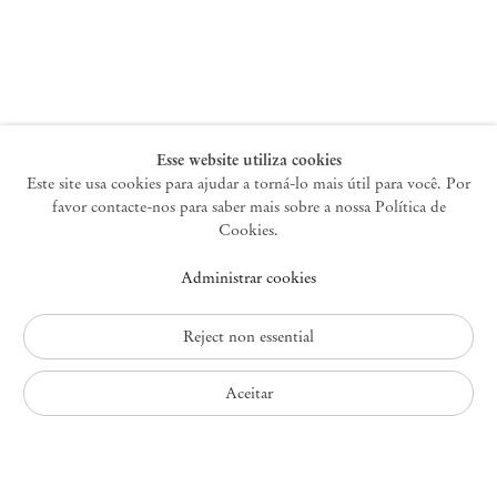
Nova York
47 Walker Street
10013 Nova York EUA
+1 212 220 9943
newyork@mendeswooddm.com
Terça-feira – Sábado, 10h – 18h
Esse website utiliza cookies
Este site usa cookies para ajudar a torná-lo mais útil para você. Por
favor contacte-nos para saber mais sobre a nossa Política de
Germantown
Cookies.
10 Church Ave
Administrar cookies
12526 Germantown Nova York EUA
germantown@mendeswooddm.com
+1 212 220 9943
Reject non essential
Fri – Sun, 11 am – 5 pm
Aceitar
Política de Privacidade
Política de Acessibilidade
Política de Cookies
Administrar cookies