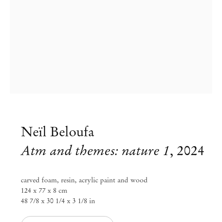
Neïl Beloufa
Atm and themes: nature 1
,
2024
carved foam, resin, acrylic paint and wood
124 x 77 x 8 cm
48 7/8 x 30 1/4 x 3 1/8 in
Neïl Beloufa