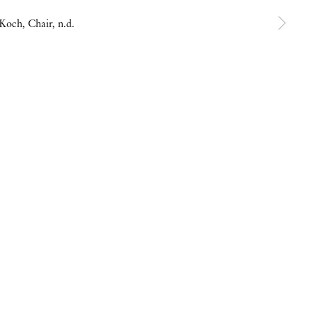
Open a larger version of the following image in a popup:
 Koch