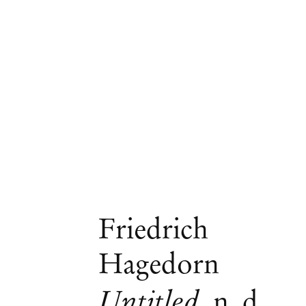
Friedrich
Hagedorn
Untitled
,
n. d.